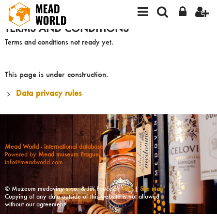
TERMS AND CONDITIONS
Terms and conditions not ready yet.
This page is under construction.
Data privacy rules
Mead World - international database
Powered by
Mead museum Prague
info@meadworld.com
© Muzeum medoviny s.r.o. & Jiří Pouček |
RSS
|
Site map
Copying of any data outside of this website is not allowed
without our agreement!