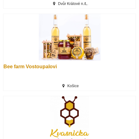
Dvůr Králové n./L.
Bee farm Vostoupalovi
Košice