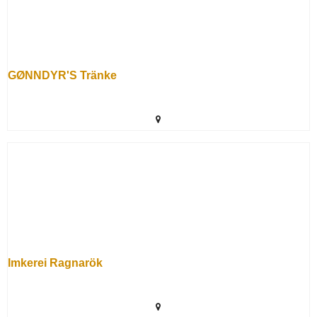
GØNNDYR'S Tränke
Imkerei Ragnarök