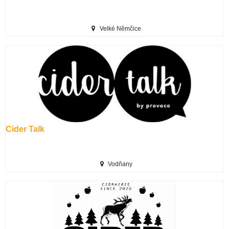
Velké Němčice
Cider Talk
Vodňany