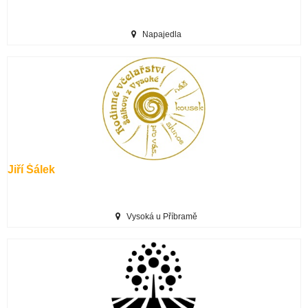
Napajedla
Jiří Šálek
Vysoká u Příbramě