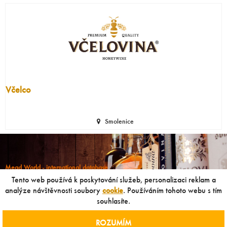
Včelco
Smolenice
Mead World - international database
Powered by
Mead museum Prague
Tento web používá k poskytování služeb, personalizaci reklam a
info@meadworld.com
analýze návštěvnosti soubory
cookie
. Používáním tohoto webu s tím
souhlasíte.
© Muzeum medoviny s.r.o. & Jiří Pouček |
RSS
|
Site map
Copying of any data outside of this website is not allowed
ROZUMÍM