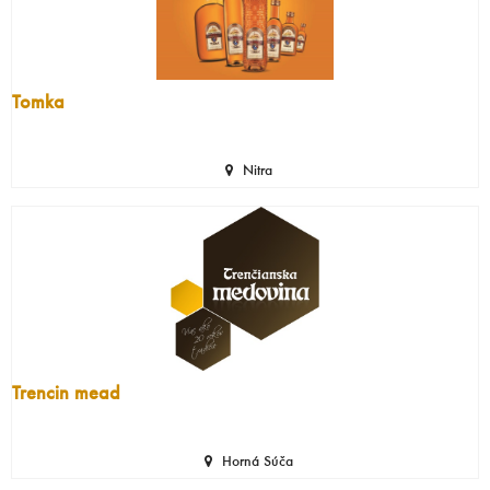
Tomka
Nitra
Trencin mead
Horná Súča